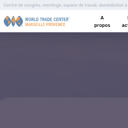
Centre de congrès, meetings, espace de travail, domiciliation à 
A
propos
ac