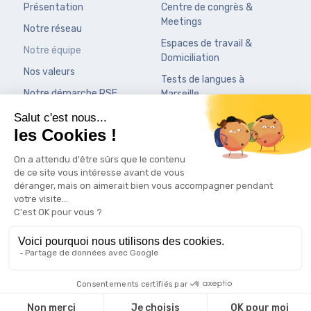
Présentation
Centre de congrès &
Meetings
Notre réseau
Espaces de travail &
Notre équipe
Domiciliation
Nos valeurs
Tests de langues à
Notre démarche RSE
Marseille
Nos sites
News
City Center Vieux-Port
Actualités
Sky Center La Marseillaise
Presse
Palais de la Bourse
Contact
Copyright © 2026 World Trade Center -
Mentions légales
-
Politique de confidentialité