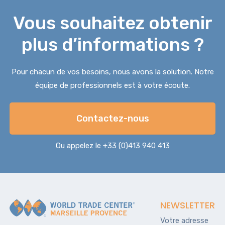
Vous souhaitez obtenir
plus d’informations ?
Pour chacun de vos besoins, nous avons la solution. Notre
équipe de professionnels est à votre écoute.
Contactez-nous
Ou appelez le +33 (0)413 940 413
NEWSLETTER
Votre adresse