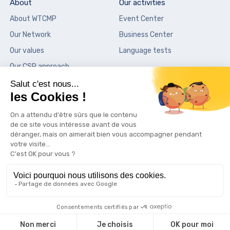
About
Our activities
About WTCMP
Event Center
Our Network
Business Center
Our values
Language tests
Our CSR approach
Our places
News
City Center Vieux-Port
News
Sky Center La Marseillaise
Press
Palais de la Bourse
Contact
Copyright © 2026 World Trade Center -
Legal notice
-
Privacy
policy