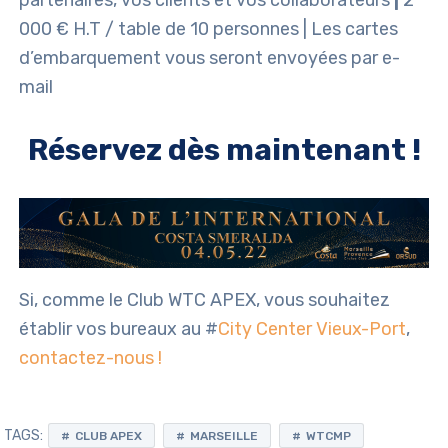
partenaires, vos clients et vos collaborateurs
|
2
000 € H.T / table de 10 personnes | Les cartes
d’embarquement vous seront envoyées par e-
mail
Réservez dès maintenant !
Si, comme le Club WTC APEX, vous souhaitez
établir vos bureaux au #
City Center Vieux-Port
,
contactez-nous !
TAGS:
CLUB APEX
MARSEILLE
WTCMP