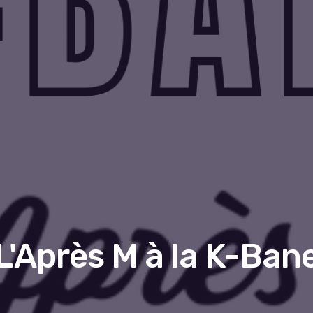
L'Après M à la K-Ban