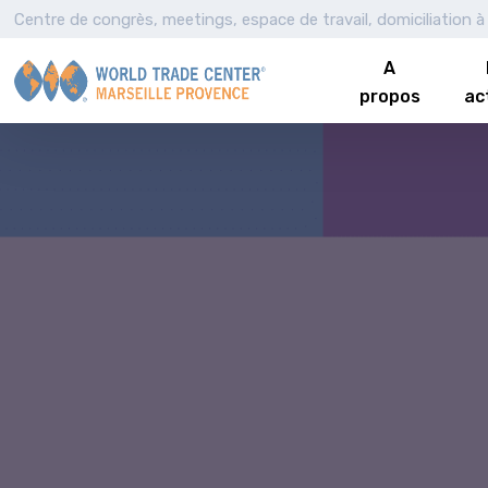
Centre de congrès, meetings, espace de travail, domiciliation à 
A
propos
ac